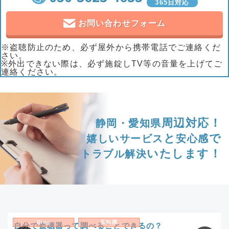
365日対応
お問い合わせフォーム
※盗聴防止のため、必ず屋外から携帯電話でご連絡くだ
さい。
※外出できない際は、必ず施錠しTV等の音量を上げてご
連絡ください。
周辺対応！
静岡・愛知県
と
で
嬉しいサービス
安心感
いたします！
トラブル解決
Blog
豆知識
自分で盗聴器って調べることできるの？