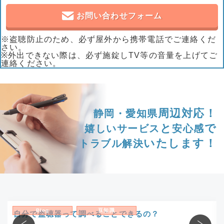
お問い合わせフォーム
※盗聴防止のため、必ず屋外から携帯電話でご連絡くだ
さい。
※外出できない際は、必ず施錠しTV等の音量を上げてご
連絡ください。
周辺対応！
静岡・愛知県
と
で
嬉しいサービス
安心感
いたします！
トラブル解決
Blog
豆知識
自分で盗聴器って調べることできるの？